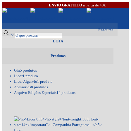
ENVIO GRATUITO
a partir de 40€
Produtos
✕
LOJA
Produtos
Gin
5 produtos
Licor
1 produto
Licor Algarvio
1 produto
Acessórios
8 produtos
Arquivo Edições Especiais
14 produtos
Licor